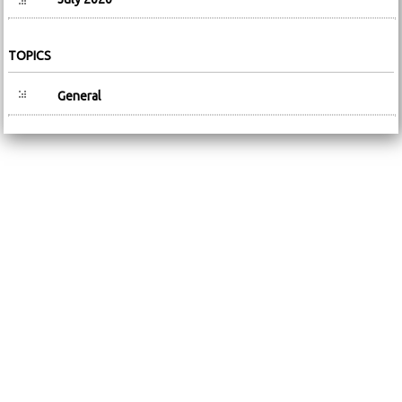
TOPICS
General