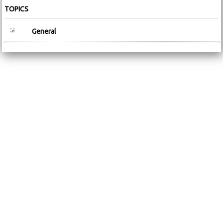
TOPICS
General